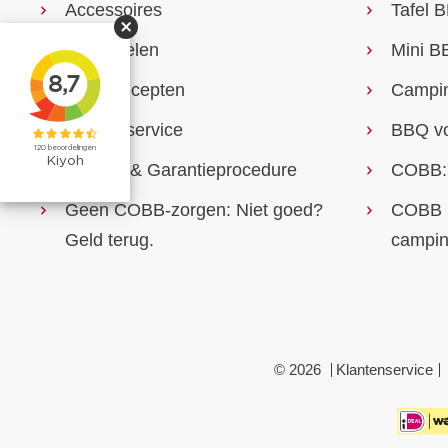
Accessoires
Tafel 
Onderdelen
Mini B
BBQ Recepten
Campi
Klantenservice
BBQ vo
Service & Garantieprocedure
COBB: 
Geen COBB-zorgen: Niet goed?
COBB k
Geld terug.
campi
© 2026
Klantenservice