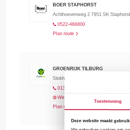
BOER STAPHORST
Achthoevenweg 2 7951 SK Staphorst
0522-466800
Plan route
GROENRIJK TILBURG
Stokhasseltlaan 39 5049 TB Tilburg
013-4550860
Webshop
Toestemming
Plan route
Deze website maakt gebruik
We gebruiken cookies om cont