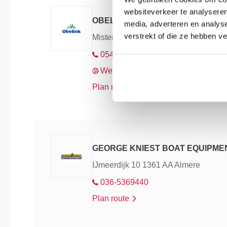
websiteverkeer te analyseren
OBELINK
media, adverteren en analys
verstrekt of die ze hebben v
Misterweg 179 7102 EN Winterswijk
0543-532632
Webshop
Plan route
GEORGE KNIEST BOAT EQUIPME
IJmeerdijk 10 1361 AA Almere
036-5369440
Plan route