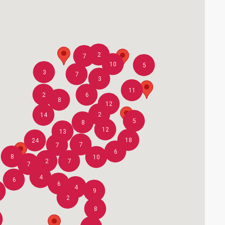
2
7
10
5
3
7
3
11
2
6
8
12
2
14
5
8
12
13
18
24
7
7
6
8
10
2
7
7
4
6
6
4
9
2
8