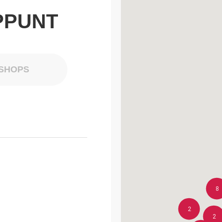
PPUNT
SHOPS
8
2
2