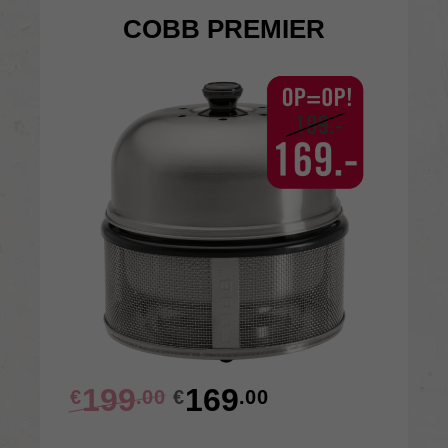
COBB PREMIER
199
169
€
.00
€
.00