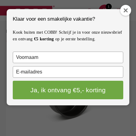
1
Klaar voor een smakelijke vakantie?
BARBECUES
BARBECUES
Kook buiten met COBB! Schrijf je in voor onze nieuwsbrief
COBB BAKVORM
en ontvang
€5 korting
op je eerste bestelling.
ACCESSOIRES
Typ
ONDERDELEN
je
naam
Typ
INSPIRATIE
in
je
e-
Ja, ik ontvang €5,- korting
mailadres
HOW TO
in
CONTACT
VERKOOPPUNTEN