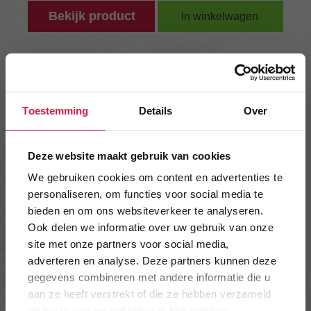
Bekijk product
In winkelwagen
COBB PREMIER AIR
(GRILLPLAAT)
Toestemming
Details
Over
Deze website maakt gebruik van cookies
We gebruiken cookies om content en advertenties te
personaliseren, om functies voor social media te
bieden en om ons websiteverkeer te analyseren.
Ook delen we informatie over uw gebruik van onze
site met onze partners voor social media,
adverteren en analyse. Deze partners kunnen deze
gegevens combineren met andere informatie die u
aan ze heeft verstrekt of die ze hebben verzameld
op basis van uw gebruik van hun services.