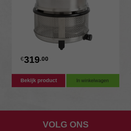
319
€
.00
Bekijk product
In winkelwagen
VOLG ONS