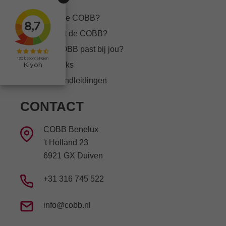
Wat kan de COBB?
Hoe werkt de COBB?
Welke COBB past bij jou?
Tips & tricks
COBB handleidingen
CONTACT
COBB Benelux
't Holland 23
6921 GX Duiven
+31 316 745 522
info@cobb.nl