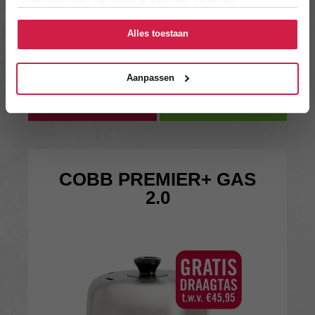
Alles toestaan
239
€
.00
Aanpassen
Bekijk product
In winkelwagen
COBB PREMIER+ GAS
2.0